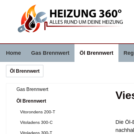
e springen
Zur Hauptnavigation springen
Home
Gas Brennwert
Öl Brennwert
Reg
Öl Brennwert
Gas Brennwert
Vie
Öl Brennwert
Vitorondens 200-T
Die Öl-
Vitoladens 300-C
nachhal
Vitoladens 300-T