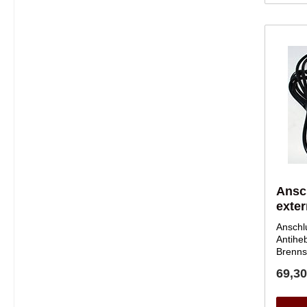
Ansch
exter
Anschlu
Antihebevent
Brennstoffvent
stufig
69,30