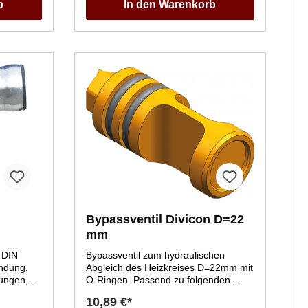
b
In den Warenkorb
Bypassventil Divicon D=22
mm
Bypassventil zum hydraulischen
indung,
Abgleich des Heizkreises D=22mm mit
tungen,
O-Ringen. Passend zu folgenden
ereinheit:
Divicon Heizkreisverteilungen:
10,89 €*
7115903 7172911 7172912 7465463