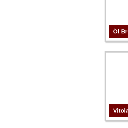
Öl B
Vitol