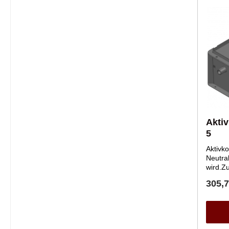
Aktiv
5
Aktivko
Neutra
wird.Z
Konden
305,7
Verbin
an den