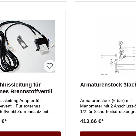
lussleitung für
Armaturenstock 3fac
nes Brennstoffventil
ssleitung Adapter für
Armaturenstock (6 bar) mit
il. Für externes
Manometer mit 2 Anschluss-
il Zum Einsatz mit
1/2 für Sicherheitsdruckbegr
en Viessmann Brennern
Manometer-Prüfventil, gesic
 €*
413,66 €*
Durchgangsabsperrventil un
Kugelhahn. Anschussgewinde