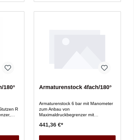
h/180°
Armaturenstock 4fach/180°
Armaturenstock 6 bar mit Manometer
Stutzen R
zum Anbau von
enzer,
Maximaldruckbegrenzer mit
hertem
zusätzlichem Anschluss für weiteren
441,36 €*
d
Sicherheitsdruckbegrenzer.
 R 1/2.
Anschussgewinde R 1/2.