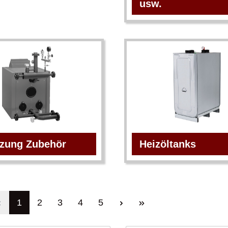
usw.
izung Zubehör
Heizöltanks
1
2
3
4
5