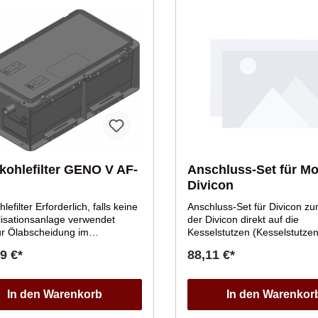
kohlefilter GENO V AF-
Anschluss-Set für Mo
Divicon
hlefilter Erforderlich, falls keine
Anschluss-Set für Divicon z
lisationsanlage verwendet
der Divicon direkt auf die
ur Ölabscheidung im
Kesselstutzen (Kesselstutzen
swasserMit
von vorn gesehen). 2
9 €*
88,11 €*
dungsschlauch zum Anschluss
Verbindungsstücke mit Inne
 Siphon des Heizkessels
und Kugelhahn.
In den Warenkorb
In den Warenkor