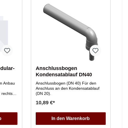
dular-
Anschlussbogen
Kondensatablauf DN40
um Anbau
Anschlussbogen (DN 40) Für den
Anschluss an den Kondensatablauf
 rechts,
(DN 20).
10,89 €*
ngewinde
b
In den Warenkorb