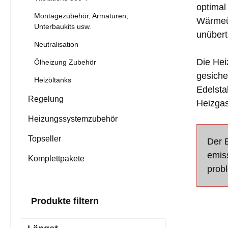
optimal
Montagezubehör, Armaturen,
Wärmeüb
Unterbaukits usw.
unübert
Neutralisation
Die Hei
Ölheizung Zubehör
gesiche
Heizöltanks
Edelsta
Regelung
Heizgas
Heizungssystemzubehör
Topseller
Der 
emis
Komplettpakete
prob
Produkte filtern