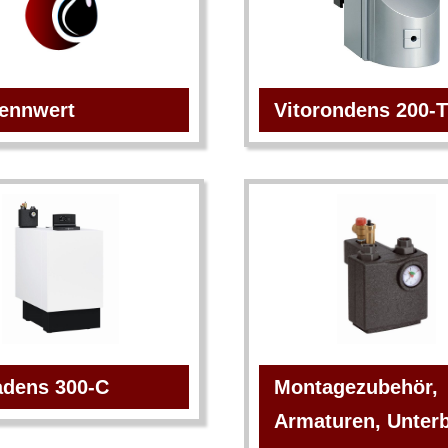
rennwert
Vitorondens 200-T
adens 300-C
Montagezubehör,
Armaturen, Unterb