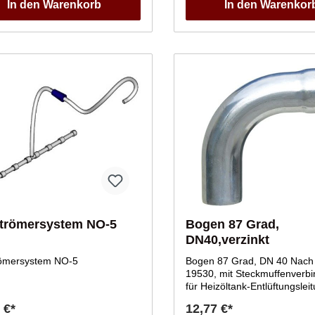
In den Warenkorb
In den Warenkor
trömersystem NO-5
Bogen 87 Grad,
DN40,verzinkt
ömersystem NO-5
Bogen 87 Grad, DN 40 Nach DIN
19530, mit Steckmuffenverb
für Heizöltank-Entlüftungslei
aus Stahl, feuerverzinkt. Lief
 €*
12,77 €*
1 Stück