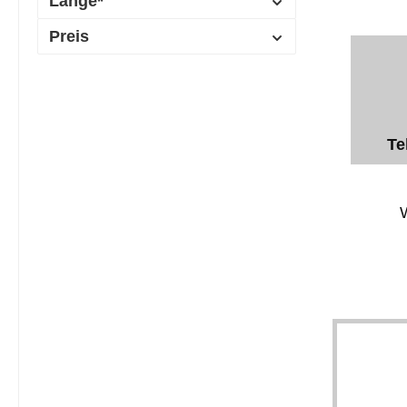
Länge*
Preis
Te
W