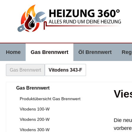
e springen
Zur Hauptnavigation springen
Home
Gas Brennwert
Öl Brennwert
Reg
Gas Brennwert
Vitodens 343-F
Gas Brennwert
Vie
Produktübersicht Gas Brennwert
Vitodens 100-W
Vitodens 200-W
Die neu
vorbere
Vitodens 300-W