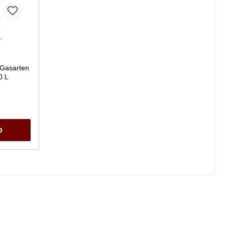
W
 Gasarten
0 L
b