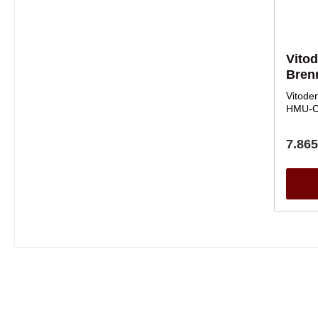
Vito
Bren
Vitode
HMU-C 
7.865