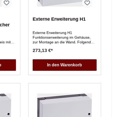
Externe Erweiterung H1
cher
Externe Erweiterung H1
Funktionserweiterung im Gehäuse,
zur Montage an die Wand. Folgende
tet.
Funktionen können realisiert werden:
273,13 €*
ronik mit
Anforderung einer Mindest-
NN
Heizwassertemperaturexterne
bis 1 1/4
Umschaltung des
b
In den Warenkorb
Betriebszustandsexternes Anfordern
und SperrenVorgabe des
) mit
Vorlauftemperatur Sollwerts über
 Stecker
einen 0-10 V-
Eingang.Kaskadenschaltung von bis
M-BUS-
zu 4 WärmepumpenFunktion
Schwimmbadbeheizung