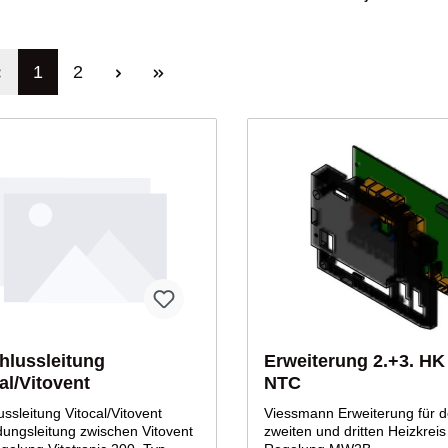
1
2
hlussleitung
Erweiterung 2.+3. H
al/Vitovent
NTC
ssleitung Vitocal/Vitovent
Viessmann Erweiterung für 
dungsleitung zwischen Vitovent
zweiten und dritten Heizkreis