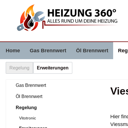
e springen
Zur Hauptnavigation springen
Home
Gas Brennwert
Öl Brennwert
Reg
Regelung
Erweiterungen
Gas Brennwert
Vie
Öl Brennwert
Regelung
Hier fi
Vitotronic
Viessma