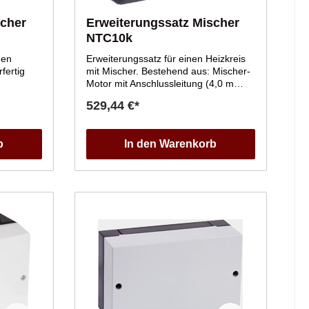
scher
Erweiterungssatz Mischer
NTC10k
Erweiterungssatz für einen Heizkreis
fertig
mit Mischer. Bestehend aus: Mischer-
Motor mit Anschlussleitung (4,0 m
r-Motor
lang) für VIESSMANN Mischer DN 20
529,44 €*
20 bis
bis 50 und R 1/2 bis 1 1/4 (nicht für
Flanschmischer),
Vorlauftemperatursensor
b
In den Warenkorb
(Anlegesensor NTC 10 kOhm mit
) zum
Anschlussleitung 5,8 m lang und
Stecker). Stecker für Heizkreispumpe.
 und
ispumpe,
usBus-
hluss