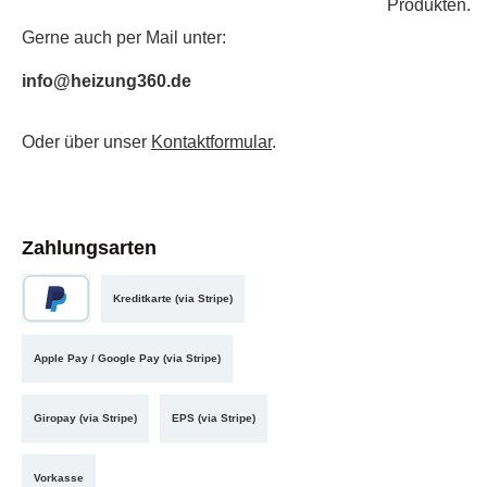
Produkten.
Gerne auch per Mail unter:
info@heizung360.de
Oder über unser
Kontaktformular
.
Zahlungsarten
Kreditkarte (via Stripe)
Apple Pay / Google Pay (via Stripe)
Giropay (via Stripe)
EPS (via Stripe)
Vorkasse