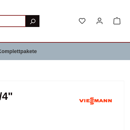
Komplettpakete
/4"