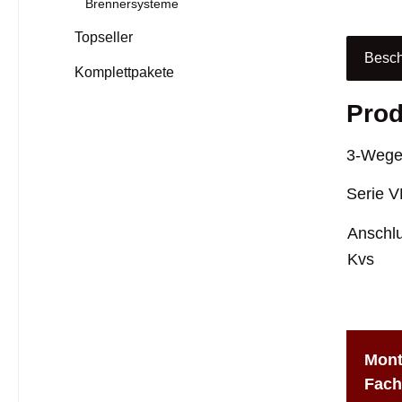
Brennersysteme
Topseller
Besch
Komplettpakete
Prod
3-Wege
Serie 
Anschl
Kvs
Mont
Fach