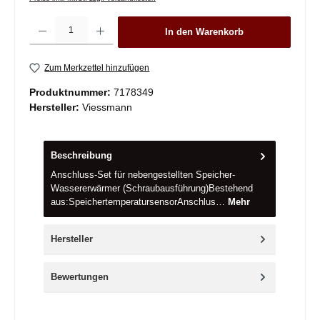
Produkt Anzahl: Gib den gewünschten Wert ein oder benutze die Schaltflächen um die 
In den Warenkorb
Zum Merkzettel hinzufügen
Produktnummer:
7178349
Hersteller:
Viessmann
Beschreibung
Anschluss-Set für nebengestellten Speicher-
Wassererwärmer (Schraubausführung)Bestehend
aus:SpeichertemperatursensorAnschlus…
Mehr
Hersteller
Bewertungen