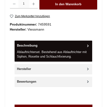
Produkt Anzahl: Gib den gewünschten Wert ein oder benutze die Schaltflächen um die 
In den Warenkorb
Zum Merkzettel hinzufügen
Produktnummer:
7459591
Hersteller:
Viessmann
Beschreibung
Ablauftrichterset. Bestehend aus Ablauftrichter mit
Siphon, Rosette und Schlauchfixierung.
Hersteller
Bewertungen